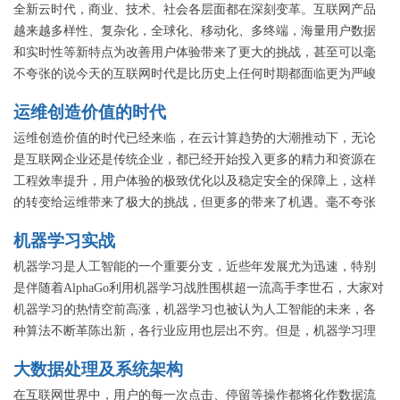
构升级来预防问题发生，如何及时发现问题甚至预见问题，在问题
全新云时代，商业、技术、社会各层面都在深刻变革。互联网产品
发生后如何快速自动地处理问题等。系统架构设计的质量直接决定
越来越多样性、复杂化，全球化、移动化、多终端，海量用户数据
了可用性的高低。 所有好的架构设计首要的原则并不是追求先进，
和实时性等新特点为改善用户体验带来了更大的挑战，甚至可以毫
而是合理性，要与企业的业务规模和发展趋势相匹配，任何一个企
不夸张的说今天的互联网时代是比历史上任何时期都面临更为严峻
业，哪怕是现在看来规模非常大的企业，在一开始，其系统架构也
的挑战。几乎参与产品的人、事务和资源都会产生性能问题，例如
运维创造价值的时代
应简单和清晰的，但随着业务范围不断扩充，业务规模不断扩大，
移动、前端、后端、网络、系统、应用、硬件、产品逻辑等，而往
系统渐进复杂和庞大，让所有系统都要高可用，面临成本上的问
往这些不同维度的性能问题会叠加并不断放大。在互联网已经进入
运维创造价值的时代已经来临，在云计算趋势的大潮推动下，无论
题，因此，架构分类分级治理成为必然，业务架构、应用架构、数
到用户体验至上的时代，如何对应用性能进行有效管理和优化，正
是互联网企业还是传统企业，都已经开始投入更多的精力和资源在
据架构、基础架构都需要梳理和治理，既保障核心业务可用，又能
是本专题讲师为大家分享的内容。
工程效率提升，用户体验的极致优化以及稳定安全的保障上，这样
控制住建设成本，解决好持续发展的问题。 系统可用，离不开可靠
的转变给运维带来了极大的挑战，但更多的带来了机遇。毫不夸张
的基础设施。越来越多的互联网企业在建设自己的数据中心，其网
的说，运维具备先天的优势，能够站在全局和端到端的角度来审视
机器学习实战
络和硬件架构和布局十分关键，任何瓶颈都可能会在相当长时间内
和把握这些方向，从而驱动和保障着一个产品能够更加健康和高速
制约对业务的支撑能力，其可用性问题对业务影响范围通常也比较
的发展。 本专题将会邀请一线运维专家，分享他们的实践和思考，
机器学习是人工智能的一个重要分支，近些年发展尤为迅速，特别
广，基础设施的设计和升级经验可以帮助后来的人们少踩坑。 本专
看看专家们是如何从业务的角度出发，从运维的视角为业务提供的
是伴随着AlphaGo利用机器学习战胜围棋超一流高手李世石，大家对
题从应用系统架构设计，到基础设施架构设计，再到架构治理，紧
支持和价值。
机器学习的热情空前高涨，机器学习也被认为人工智能的未来，各
紧围绕高可用主题。每一位讲师都是从一线摸爬滚打成长起来的，
种算法不断革陈出新，各行业应用也层出不穷。但是，机器学习理
挖过坑也填过坑，准备的分享内容都是实战总结，篇篇用心设计，
论本身的复杂度，让很多人望而却步，因此，本专题特邀请了知名
大数据处理及系统架构
句句精心雕琢，期望能给大家带来帮助，也欢迎和讲师们交流出火
企业的一线专家，对各自领域的机器学习最佳实践进行深入浅出解
花和创意。
读，让大家对机器学习理论和具体应用能够深入了解，对未来工作
在互联网世界中，用户的每一次点击、停留等操作都将化作数据流