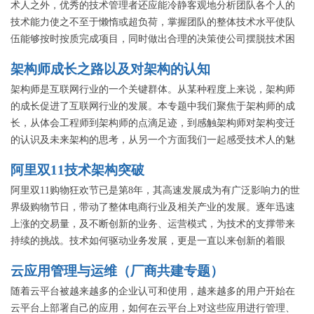
答。
术人之外，优秀的技术管理者还应能冷静客观地分析团队各个人的
技术能力使之不至于懒惰或超负荷，掌握团队的整体技术水平使队
伍能够按时按质完成项目，同时做出合理的决策使公司摆脱技术困
难甚至技术崩溃的局面，在本专题中我们邀请了一线优秀技术管理
架构师成长之路以及对架构的认知
者，他们将带来组建团队过程中招聘、培养、激励等方面各维度的
经验谈。
架构师是互联网行业的一个关键群体。从某种程度上来说，架构师
的成长促进了互联网行业的发展。本专题中我们聚焦于架构师的成
长，从体会工程师到架构师的点滴足迹，到感触架构师对架构变迁
的认识及未来架构的思考，从另一个方面我们一起感受技术人的魅
力。本专题我们将邀请一线架构师，大家促膝夜谈，一起探讨架构
阿里双11技术架构突破
的道与术。
阿里双11购物狂欢节已是第8年，其高速发展成为有广泛影响力的世
界级购物节日，带动了整体电商行业及相关产业的发展。逐年迅速
上涨的交易量，及不断创新的业务、运营模式，为技术的支撑带来
持续的挑战。技术如何驱动业务发展，更是一直以来创新的着眼
点。 背后究竟是怎样的技术架构成就了如此快速、规模化的增长，
云应用管理与运维（厂商共建专题）
在发展的过程中又有哪些经验值得参考和学习。本专场将走进“双
11”技术，深入为大家分享阿里“双11”的交易、商家、物流、供应链
随着云平台被越来越多的企业认可和使用，越来越多的用户开始在
架构。
云平台上部署自己的应用，如何在云平台上对这些应用进行管理、