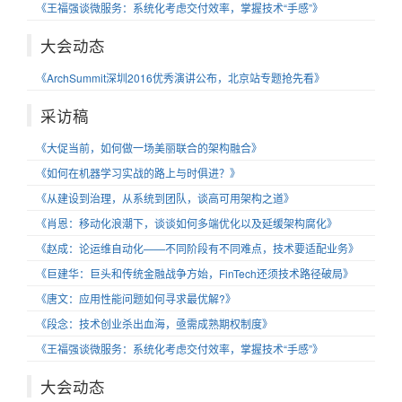
《王福强谈微服务：系统化考虑交付效率，掌握技术“手感”》
大会动态
《ArchSummit深圳2016优秀演讲公布，北京站专题抢先看》
采访稿
《大促当前，如何做一场美丽联合的架构融合》
《如何在机器学习实战的路上与时俱进？》
《从建设到治理，从系统到团队，谈高可用架构之道》
《肖恩：移动化浪潮下，谈谈如何多端优化以及延缓架构腐化》
《赵成：论运维自动化——不同阶段有不同难点，技术要适配业务》
《巨建华：巨头和传统金融战争方始，FinTech还须技术路径破局》
《唐文：应用性能问题如何寻求最优解?》
《段念：技术创业杀出血海，亟需成熟期权制度》
《王福强谈微服务：系统化考虑交付效率，掌握技术“手感”》
大会动态