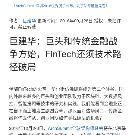
《ArchSummit深圳2016优秀演讲公布，北京站专题抢先看》
作者：
巨建华
更新时间：
2016年09月26日
授权：
未经许
可，禁止转载
巨建华：巨头和传统金融战
争方始，FinTech还须技术路
径破局
伴随FinTech的火热，华尔街仿佛即将成为第二个硅谷，国
内外越来越多的巨头和创业团队致力于区块链、大数据风
控、智能投顾等技术的研究和实践，我们能看到金融业正
在自下而上地发生剧烈变革，那么面对这场风口，传统金
融将何去何从，创业团队如何寻找破局的机会？
2016年12月2-3日，
ArchSummit全球架构师峰会
将在北京举