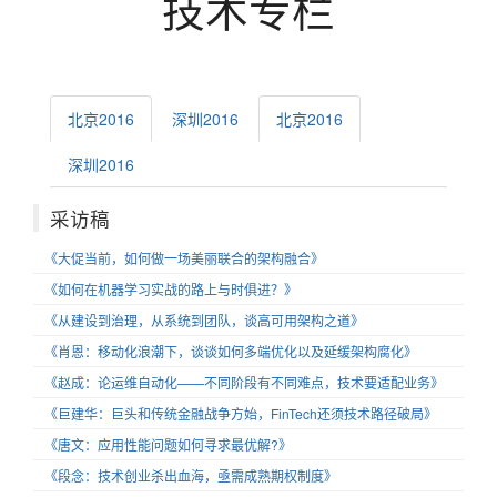
技术专栏
archsummit
北京2016
深圳2016
北京2016
深圳2016
采访稿
《大促当前，如何做一场美丽联合的架构融合》
《如何在机器学习实战的路上与时俱进？》
《从建设到治理，从系统到团队，谈高可用架构之道》
《肖恩：移动化浪潮下，谈谈如何多端优化以及延缓架构腐化》
《赵成：论运维自动化——不同阶段有不同难点，技术要适配业务》
《巨建华：巨头和传统金融战争方始，FinTech还须技术路径破局》
《唐文：应用性能问题如何寻求最优解?》
《段念：技术创业杀出血海，亟需成熟期权制度》