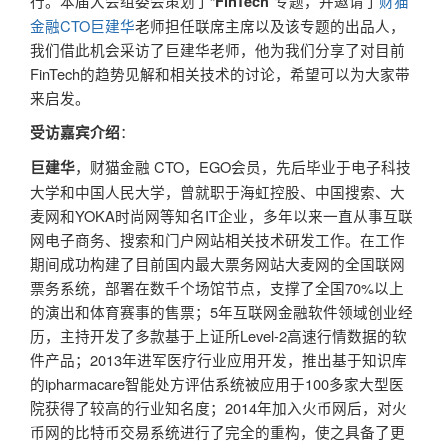
行。本届大会组委会策划了“
”专题，并邀请了
财猫
FinTech
金融CTO巨建华
老师担任联席主席以及该专题的出品人，
我们借此机会采访了巨建华老师，他为我们分享了对目前
FinTech的趋势见解和相关技术的讨论，希望可以为大家带
来启发。
：
受访嘉宾介绍
，财猫金融 CTO，EGO会员，先后毕业于电子科技
巨建华
大学和中国人民大学，曾就职于海虹控股、中国搜索、大
麦网和YOKA时尚网等知名IT企业，多年以来一直从事互联
网电子商务、搜索和门户网站相关技术研发工作。在工作
期间成功构建了目前国内最大票务网站大麦网的全国联网
票务系统，部署在数千个场馆节点，支撑了全国70%以上
的演出和体育赛事的售票；5年互联网金融软件领域创业经
历，主持开发了多款基于上证所Level-2高速行情数据的软
件产品；2013年进军医疗行业应用开发，推出基于知识库
的ipharmacare智能处方评估系统被应用于100多家大型医
院获得了较高的行业知名度；2014年加入火币网后，对火
币网的比特币交易系统进行了完全的重构，使之具备了更